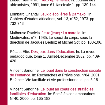
Lebeuf Jean-Paul.
Jeux éphémères
. In: Journal des
africanistes, 1991, tome 61, fascicule 1. pp. 139-144.
Lombard Chantal.
Jeux d’écolières à Bamako
.. In:
Cahiers d’études africaines, vol. 13, n°52, 1973. pp.
732-743.
Mulhouse Patricia.
Jeux (jeux) : La marelle
. In:
Médiévales, n°8, 1985. Le souci du corps, sous la
direction de Jacques Berlioz et Michel Sot. pp. 103-106.
Pécaut Elie.
Des jeux dans l’éducation
. In: La revue
pédagogique, tome 1, Juillet-Décembre 1882. pp. 409-
420.
Vincent Sandrine.
Le jouet dans la construction sociale
de l’enfance
. In: Recherches et Prévisions, n°64, 2001.
Enfance. Vie familiale et vie professionnelle. pp. 5-18.
Vincent Sandrine.
Le jouet au coeur des stratégies
familiales d’éducation
. In: Sociétés contemporaines
N°40, 2000. pp. 165-182.