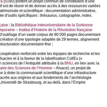
ra
(5190) portent un projet commun de constitution d’une
if est de réunir et de donner accès à des ressources variées
trimoniale et scientifique : documentation administrative,
e d’outils spécifiques : thésaurus, cartographie, index.
çaise
: la
Bibliothèque interuniversitaire de la Sorbonne
emporaine
–
Institut d’Histoire de la Révolution française
 d’outillage d’un vaste corpus de 80 000 pages documentant
: création d’une typologie adaptée de 29 termes, alignement
structuration documentaire fine ;
coopération renforcée entre les équipes de recherche et les
lsacien et à la faveur de la labellisation CollEx («
 sciences de l’Antiquité attribuée à la
BNU
, en lien avec la
itaire des Sciences de l’Homme
– Alsace), un projet de
se à doter la communauté scientifique d’une infrastructure
acrée aux origines et aux fondements de l’archéologie
l’Université de Strasbourg, et au-delà, dans l’Empire