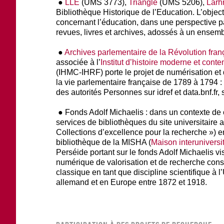
●
LLE
(UMS 3773),
Triangle
(UMS 5206),
Larh
Bibliothèque Historique de l’Education. L’object
concernant l’éducation, dans une perspective pa
revues, livres et archives, adossés à un ensembl
●
Archives parlementaire de la Révolution fran
associée à l’
Institut d’histoire moderne et cont
(IHMC-IHRF) porte le projet de numérisation et
la vie parlementaire française de 1789 à 1794 
des autorités Personnes sur idref et data.bnf.fr, 
● Fonds Adolf Michaelis : dans un contexte de 
services de bibliothèques du site universitaire a
Collections d’excellence pour la recherche ») en
bibliothèque de la MISHA (
Maison interunivers
Perséide portant sur le fonds Adolf Michaelis vi
numérique de valorisation et de recherche cons
classique en tant que discipline scientifique à 
allemand et en Europe entre 1872 et 1918.