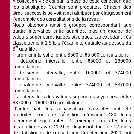
« collection » : c’est sur la base de cette collection que
les statistiques Counter sont produites. Chacun des
titres successifs se voit ainsi attribuer par élargissement
l’ensemble des consultations de la revue.
Nous obtenons ainsi 5 groupes correspondant aux
quatre intervalles entre quartiles, plus un groupe de
valeurs supérieures jugées atypiques, car excédant très
classiquement 1,5 fois l’écart interquartile au-dessus du
e
3
quartile :
–
premier intervalle
, entre 3500 et 65 000 consultations
–
deuxième intervalle
, entre 65000 et 160000
consultations
–
troisième intervalle
, entre 160000 et 374000
consultations
–
quatrième intervalle
, entre 374000 et 837000
consultations
–
« intervalle » des valeurs supérieurs atypiques
, entre
837000 et 1600000 consultations.
D’autre part, les visualisations suivantes ont été
produites sur une sélection d’environ 430 titres
pleinement exploitables. Par exemple, seuls les titres
mis en ligne avant 2021 et disposant donc de 12 mois
de statistiques de consultation Counter pour 2021 font