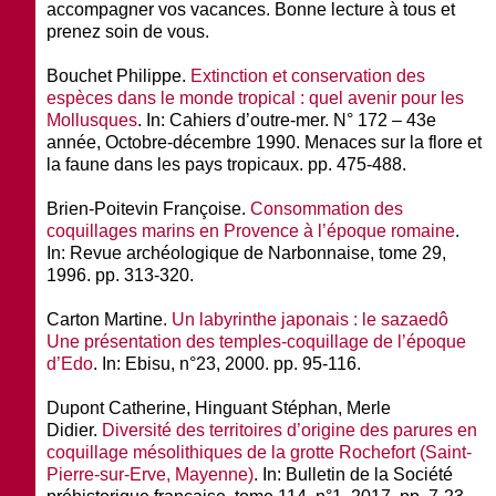
accompagner vos vacances. Bonne lecture à tous et
prenez soin de vous.
Bouchet Philippe.
Extinction et conservation des
espèces dans le monde tropical : quel avenir pour les
Mollusques
. In:
Cahiers d’outre-mer.
N° 172 – 43e
année, Octobre-décembre 1990. Menaces sur la flore et
la faune dans les pays tropicaux. pp. 475-488.
Brien-Poitevin Françoise.
Consommation des
coquillages marins en Provence à l’époque romaine
.
In:
Revue archéologique de Narbonnaise
, tome 29,
1996. pp. 313-320.
Carton Martine.
Un labyrinthe japonais : le sazaedô
Une présentation des temples-coquillage de l’époque
d’Edo
. In:
Ebisu
, n°23, 2000. pp. 95-116.
Dupont Catherine, Hinguant Stéphan, Merle
Didier.
Diversité des territoires d’origine des parures en
coquillage mésolithiques de la grotte Rochefort (Saint-
Pierre-sur-Erve, Mayenne)
. In:
Bulletin de la Société