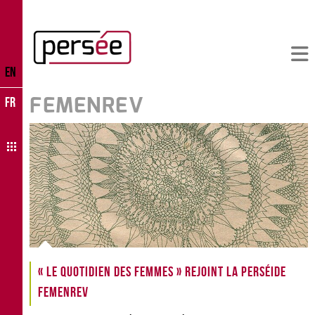
EN
FEMENREV
FR
« Le Quotidien des Femmes » rejoint la perséide
FemEnRev