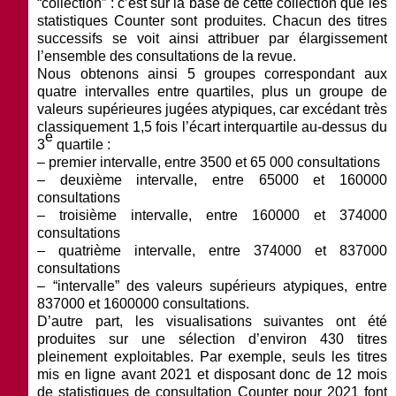
“collection” : c’est sur la base de cette collection que les
statistiques Counter sont produites. Chacun des titres
successifs se voit ainsi attribuer par élargissement
l’ensemble des consultations de la revue.
Nous obtenons ainsi 5 groupes correspondant aux
quatre intervalles entre quartiles, plus un groupe de
valeurs supérieures jugées atypiques, car excédant très
classiquement 1,5 fois l’écart interquartile au-dessus du
e
3
quartile :
–
premier intervalle
, entre 3500 et 65 000 consultations
–
deuxième intervalle
, entre 65000 et 160000
consultations
–
troisième intervalle
, entre 160000 et 374000
consultations
–
quatrième intervalle
, entre 374000 et 837000
consultations
–
“intervalle” des valeurs supérieurs atypiques
, entre
837000 et 1600000 consultations.
D’autre part, les visualisations suivantes ont été
produites sur une sélection d’environ 430 titres
pleinement exploitables. Par exemple, seuls les titres
mis en ligne avant 2021 et disposant donc de 12 mois
de statistiques de consultation Counter pour 2021 font